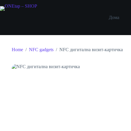
Skip
to
content
Дома
Home
/
NFC gadgets
/
NFC дигитална визит-картичка