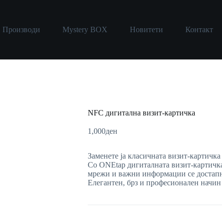
Производи
Mystery BOX
Новитети
Контакт
NFC дигитална визит-картичка
1,000
ден
Заменете ја класичната визит-картичка
Со ONEtap дигиталната визит-картичка
мрежи и важни информации се достапн
Елегантен, брз и професионален начин 