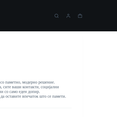
Shopping
cart
 со паметно, модерно решение.
, сите ваши контакти, социјални
и со само еден допир.
да оставите впечаток што се памети.